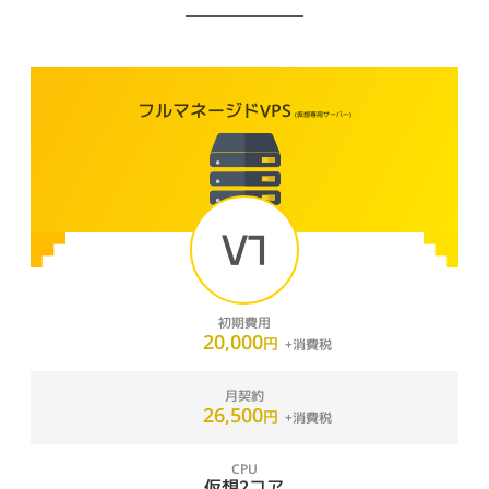
フルマネージドVPS
(仮想専用サーバー)
V1
初期費用
20,000
円
月契約
26,500
円
CPU
仮想2コア