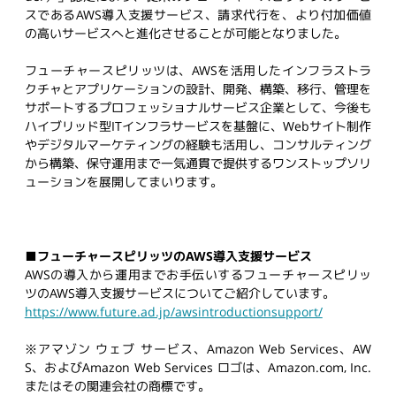
スである
AWS
導入支援サービス、請求代行を、より付加価値
の高いサービスへと進化させることが可能となりました。
フューチャースピリッツは、
AWS
を活用したインフラストラ
クチャとアプリケーションの設計、開発、構築、移行、管理を
サポートするプロフェッショナルサービス企業として、今後も
ハイブリッド型
IT
インフラサービスを基盤に、
Web
サイト制作
やデジタルマーケティングの経験も活用し、コンサルティング
から構築、保守運用まで一気通貫で提供するワンストップソリ
ューションを展開してまいります。
■フューチャースピリッツ
の
AWS
導入支援サービス
AWS
の導入から運用までお手伝いするフューチャースピリッ
ツの
AWS
導入支援サービスについてご紹介しています。
https://www.future.ad.jp/awsintroductionsupport/
※アマゾン ウェブ サービス、
Amazon Web Services
、
AW
S
、および
Amazon Web Services
ロゴは、
Amazon.com, Inc.
またはその関連会社の商標です。