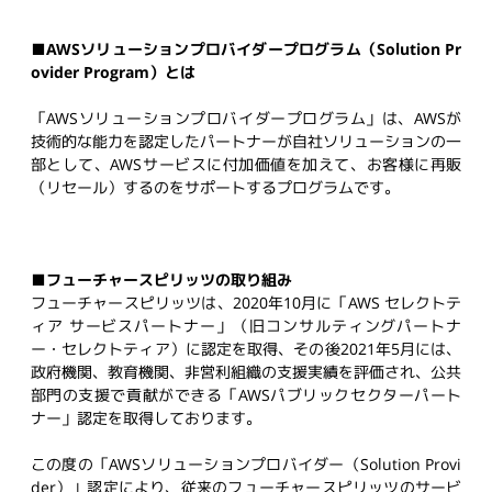
■AWS
ソリューションプロバイダープログラム（
Solution Pr
ovider Program
）とは
「
AWS
ソリューションプロバイダープログラム」は、
AWS
が
技術的な能力を認定したパートナーが自社ソリューションの一
部として、
AWS
サービスに付加価値を加えて、お客様に再販
（リセール）するのをサポートするプログラムです。
■フューチャースピリッツ
の取り組み
フューチャースピリッツは、
2020
年
10
月に「
AWS
セレクトテ
ィア サービスパートナー」（旧コンサルティングパートナ
ー・セレクトティア）に認定を取得、その後
2021
年
5
月には、
政府機関、教育機関、非営利組織の支援実績を評価され、公共
部門の支援で貢献ができる「
AWS
パブリックセクターパート
ナー」認定を取得しております。
この度の
「
AWS
ソリューションプロバイダー（
Solution Provi
der
）」
認定により、従来のフューチャースピリッツのサービ