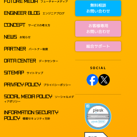
FUTURE MEDIA
フューチャーメディア
無料相談
お問い合わせ
ENGINEER BLOG
エンジニアブログ
CONCEPT
お客様専用
サービスの考え方
お問い合わせ
NEWS
お知らせ
総合サポート
PARTNER
パートナー制度
DATA CENTER
データセンター
SITEMAP
サイトマップ
PRIVACY POLICY
プライバシーポリシー
SOCIAL MEDIA POLICY
ソーシャルメデ
ィアポリシー
INFORMATION SECURITY
POLICY
情報セキュリティ方針