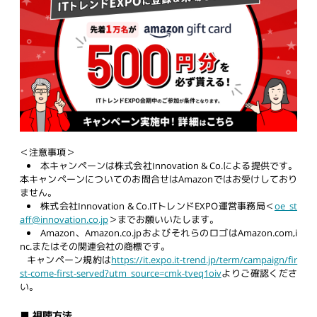
＜注意事項＞
本キャンペーンは株式会社Innovation & Co.による提供です。
本キャンペーンについてのお問合せはAmazonではお受けしており
ません。
株式会社Innovation & Co.ITトレンドEXPO運営事務局＜
oe_st
aff@innovation.co.jp
＞までお願いいたします。
Amazon、Amazon.co.jpおよびそれらのロゴはAmazon.com,i
nc.またはその関連会社の商標です。
キャンペーン規約は
https://it.expo.it-trend.jp/term/campaign/fir
st-come-first-served?utm_source=cmk-tveq1oiv
よりご確認くださ
い。
■ 視聴方法