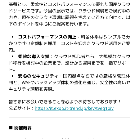
基盤とし、柔軟性とコストパフォーマンスに優れた国産クラウ
ドサービスです。今回の展示では、クラウド環境をご検討中の
方や、現在のクラウド環境に課題を抱えている方に向けて、以
下のポイントを中心にご提案を行います。
コストパフォーマンスの向上
：料金体系はシンプルで分
かりやすい定額制を採用。コストを抑えたクラウド活用をご案
内。
柔軟な導入支援
：クラウド初心者から、大規模なクラウ
ド移行を検討中の企業まで、設計から運用までを一括でサポー
ト。
安心のセキュリティ
：国内拠点ならではの厳格な管理体
制と、WAFやバックアップ体制の強化を通じ、安全性の高いセ
キュリティ環境を実現。
皆さまにお会いできることを心よりお待ちしております！
公式サイト：
https://it.expo.it-trend.jp/key/tveq1oiv
■ 開催概要