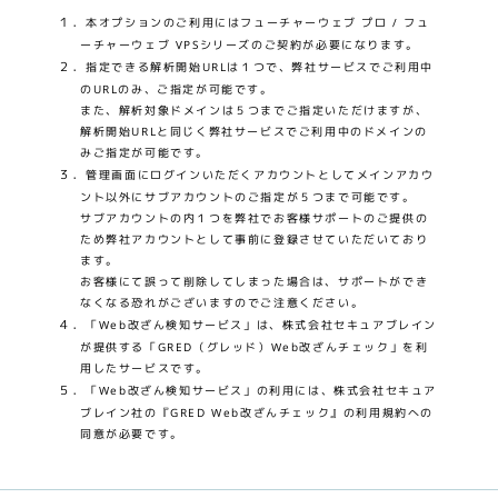
１．
本オプションのご利用にはフューチャーウェブ プロ / フュ
ーチャーウェブ VPSシリーズのご契約が必要になります。
２．
指定できる解析開始URLは１つで、弊社サービスでご利用中
のURLのみ、ご指定が可能です。
また、解析対象ドメインは５つまでご指定いただけますが、
解析開始URLと同じく弊社サービスでご利用中のドメインの
みご指定が可能です。
３．
管理画面にログインいただくアカウントとしてメインアカウ
ント以外にサブアカウントのご指定が５つまで可能です。
サブアカウントの内１つを弊社でお客様サポートのご提供の
ため弊社アカウントとして事前に登録させていただいており
ます。
お客様にて誤って削除してしまった場合は、サポートができ
なくなる恐れがございますのでご注意ください。
４．
「Web改ざん検知サービス」は、株式会社セキュアブレイン
が提供する「GRED（グレッド）Web改ざんチェック」を利
用したサービスです。
５．
「Web改ざん検知サービス」の利用には、株式会社セキュア
ブレイン社の『GRED Web改ざんチェック』の利用規約への
同意が必要です。