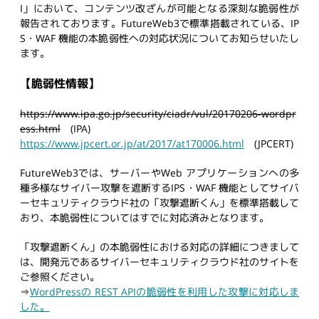
I」において、コンテンツ改ざんが可能となる深刻な脆弱性が
報告されております。FutureWeb3で標準搭載されている、IP
S・WAF 機能の本脆弱性への対応状況についてお知らせいたし
ます。
【脆弱性情報】
https://www.ipa.go.jp/security/ciadr/vul/20170206-wordpr
ess.html
(IPA)
https://www.jpcert.or.jp/at/2017/at170006.html
(JPCERT)
FutureWeb3では、サーバーやWeb アプリケーションへの多
種多様なサイバー攻撃を遮断するIPS・WAF 機能としてサイバ
ーセキュリティクラウド社の「攻撃遮断くん」を標準搭載して
おり、本脆弱性についてはすでに対応済みとなります。
「攻撃遮断くん」の本脆弱性における対応の詳細につきまして
は、開発元であるサイバーセキュリティクラウド社のサイトを
ご参照ください。
⇒
WordPressの REST APIの脆弱性を利用した攻撃に対応しま
した。